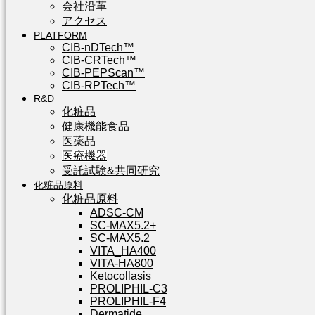
会社沿革
アクセス
PLATFORM
CIB-nDTech™
CIB-CRTech™
CIB-PEPScan™
CIB-RPTech™
R&D
化粧品
健康機能食品
医薬品
医療機器
受託試験&共同研究
化粧品原料
化粧品原料
ADSC-CM
SC-MAX5.2+
SC-MAX5.2
VITA_HA400
VITA-HA800
Ketocollasis
PROLIPHIL-C3
PROLIPHIL-F4
Dermatide