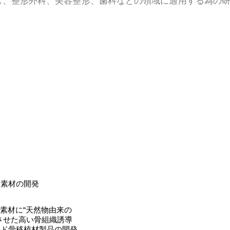
し、整形外科、美容整形、歯科などの領域に適用する為の
性素材の開発
CP素材に“天然物由来の
させた高い骨組織誘導
ッド骨移植材製品の開発