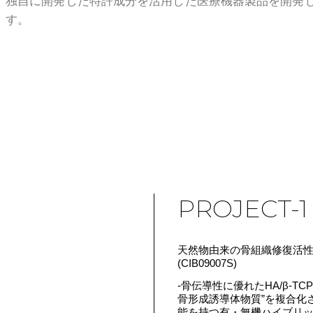
独自に開発した特許成分を活用した医療機器製品を開発
す。
PROJECT-1
天然物由来の骨組織修復活
(CIB09007S)
-骨伝導性に優れたHA/β-T
骨形成誘導体物質”を複合化
能を持つ有・無機ハイブリ