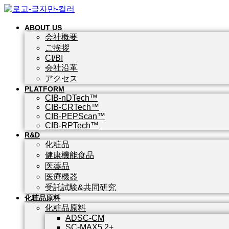
ABOUT US
会社概要
ご挨拶
CI/BI
会社沿革
アクセス
PLATFORM
CIB-nDTech™
CIB-CRTech™
CIB-PEPScan™
CIB-RPTech™
R&D
化粧品
健康機能食品
医薬品
医療機器
受託試験&共同研究
化粧品原料
化粧品原料
ADSC-CM
SC-MAX5.2+