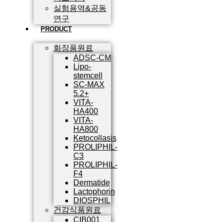
실험용역&공동
연구
PRODUCT
화장품원료
ADSC-CM
Lipo-
stemcell
SC-MAX
5.2+
VITA-
HA400
VITA-
HA800
Ketocollasis
PROLIPHIL-
C3
PROLIPHIL-
F4
Dermatide
Lactophorin
DIOSPHIL
건강식품원료
CIB001