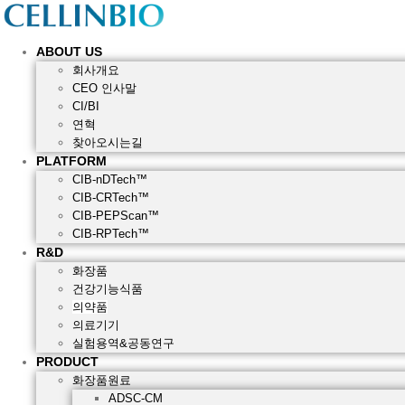
ABOUT US
회사개요
CEO 인사말
CI/BI
연혁
찾아오시는길
PLATFORM
CIB-nDTech™
CIB-CRTech™
CIB-PEPScan™
CIB-RPTech™
R&D
화장품
건강기능식품
의약품
의료기기
실험용역&공동연구
PRODUCT
화장품원료
ADSC-CM