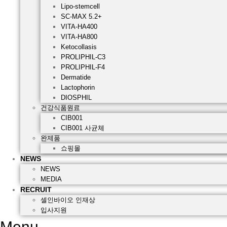
Lipo-stemcell
SC-MAX 5.2+
VITA-HA400
VITA-HA800
Ketocollasis
PROLIPHIL-C3
PROLIPHIL-F4
Dermatide
Lactophorin
DIOSPHIL
건강식품원료
CIB001
CIB001 사균체
완제품
쇼핑몰
NEWS
NEWS
MEDIA
RECRUIT
셀인바이오 인재상
입사지원
Menu