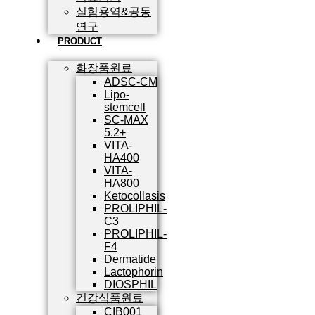
실험용역&공동
연구
PRODUCT
화장품원료
ADSC-CM
Lipo-
stemcell
SC-MAX
5.2+
VITA-
HA400
VITA-
HA800
Ketocollasis
PROLIPHIL-
C3
PROLIPHIL-
F4
Dermatide
Lactophorin
DIOSPHIL
건강식품원료
CIB001